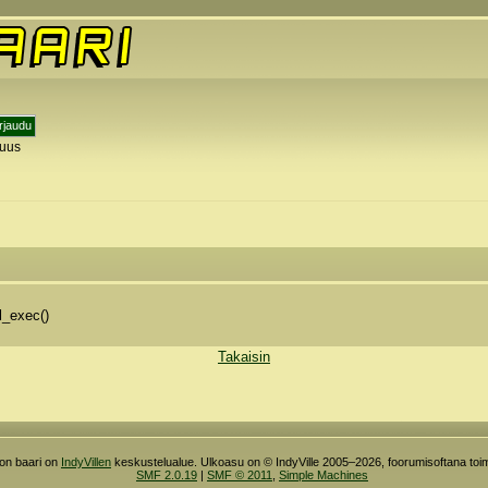
tuus
y
l_exec()
Takaisin
ron baari on
IndyVillen
keskustelualue. Ulkoasu on © IndyVille 2005–2026, foorumisoftana toim
SMF 2.0.19
|
SMF © 2011
,
Simple Machines