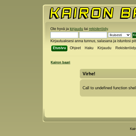
Ole hyvä ja
kirjaudu
tai
rekisteröidy
.
Kirjautuaksesi anna tunnus, salasana ja istuntosi pi
Etusivu
Ohjeet
Haku
Kirjaudu
Rekisteröid
Kairon baari
Virhe!
Call to undefined function shel
Kai