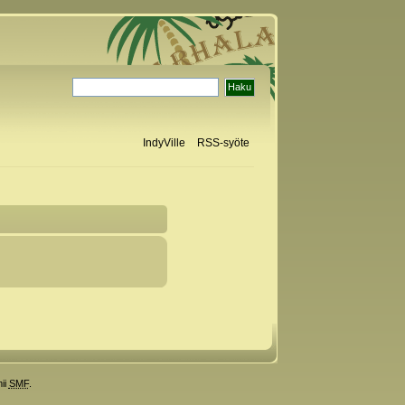
IndyVille
RSS-syöte
ii
SMF
.