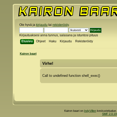
Ole hyvä ja
kirjaudu
tai
rekisteröidy
.
Kirjautuaksesi anna tunnus, salasana ja istuntosi pituus
Etusivu
Ohjeet
Haku
Kirjaudu
Rekisteröidy
Kairon baari
Virhe!
Call to undefined function shell_exec()
Kairon baari on
IndyVillen
keskustelualue.
SMF 2.0.19