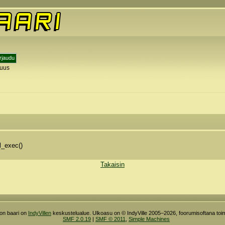
tuus
y
l_exec()
Takaisin
ron baari on
IndyVillen
keskustelualue. Ulkoasu on © IndyVille 2005–2026, foorumisoftana toim
SMF 2.0.19
|
SMF © 2011
,
Simple Machines