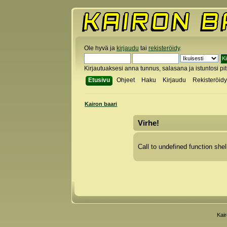
Ole hyvä ja
kirjaudu
tai
rekisteröidy
.
Kirjautuaksesi anna tunnus, salasana ja istuntosi pi
Etusivu
Ohjeet
Haku
Kirjaudu
Rekisteröid
Kairon baari
Virhe!
Call to undefined function shel
Kai