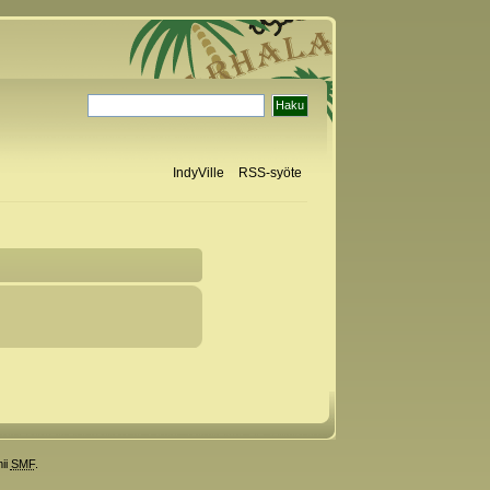
IndyVille
RSS-syöte
ii
SMF
.