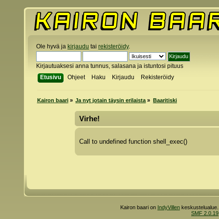
Ole hyvä ja
kirjaudu
tai
rekisteröidy
.
Kirjautuaksesi anna tunnus, salasana ja istuntosi pituus
Etusivu
Ohjeet
Haku
Kirjaudu
Rekisteröidy
Kairon baari
»
Ja nyt jotain täysin erilaista
»
Baaritiski
Virhe!
Call to undefined function shell_exec()
Kairon baari on
IndyVillen
keskustelualue.
SMF 2.0.19