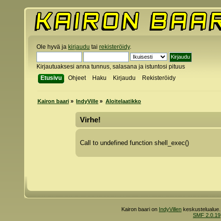
Ole hyvä ja
kirjaudu
tai
rekisteröidy
.
Kirjautuaksesi anna tunnus, salasana ja istuntosi pituus
Etusivu
Ohjeet
Haku
Kirjaudu
Rekisteröidy
Kairon baari
»
IndyVille
»
Aloitelaatikko
Virhe!
Call to undefined function shell_exec()
Kairon baari on
IndyVillen
keskustelualue.
SMF 2.0.19