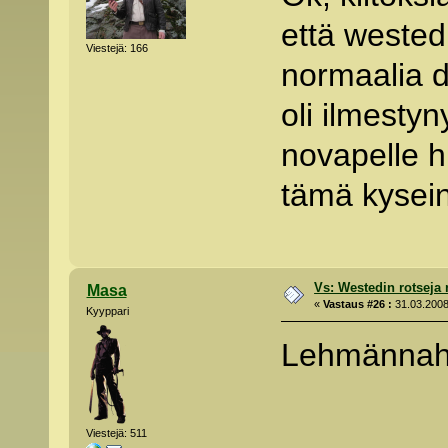
että westedi
Viestejä: 166
normaalia 
oli ilmesty
novapelle h
tämä kysei
Vs: Westedin rotseja
Masa
«
Vastaus #26 :
31.03.2008
Kyyppari
Lehmännah
Viestejä: 511