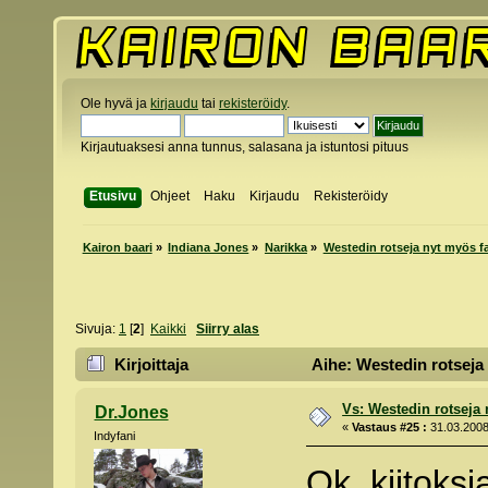
Ole hyvä ja
kirjaudu
tai
rekisteröidy
.
Kirjautuaksesi anna tunnus, salasana ja istuntosi pituus
Etusivu
Ohjeet
Haku
Kirjaudu
Rekisteröidy
Kairon baari
»
Indiana Jones
»
Narikka
»
Westedin rotseja nyt myös f
Sivuja:
1
[
2
]
Kaikki
Siirry alas
Kirjoittaja
Aihe: Westedin rotseja
Vs: Westedin rotseja
Dr.Jones
«
Vastaus #25 :
31.03.2008
Indyfani
Ok, kiitoks