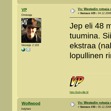
Vs: Westedin rotseja
VP
«
Vastaus #29 :
04.12.2008
Omistaja
Jep eli 48
tuumina. Si
ekstraa (na
Viestejä: 2 103
lopullinen 
http://indyville.fi/
Vs: Westedin rotseja
Wolfwood
«
Vastaus #30 :
05.12.2008
Indyfani