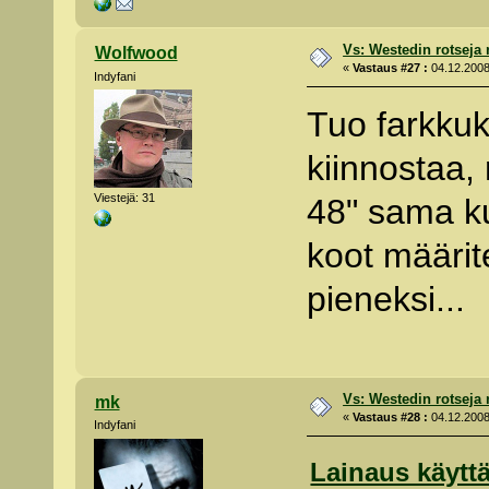
Vs: Westedin rotseja
Wolfwood
«
Vastaus #27 :
04.12.2008
Indyfani
Tuo farkkuk
kiinnostaa,
Viestejä: 31
48" sama k
koot määrit
pieneksi...
Vs: Westedin rotseja
mk
«
Vastaus #28 :
04.12.2008
Indyfani
Lainaus käyttä