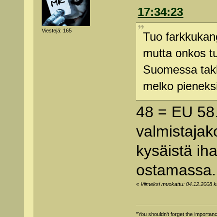
17:34:23
Viestejä: 165
Tuo farkkukang
mutta onkos t
Suomessa takk
melko pieneksi
48 = EU 58.
valmistajak
kysäistä iha
ostamassa.
«
Viimeksi muokattu: 04.12.2008 kl
"You shouldn't forget the importan