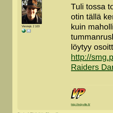
Tuli tossa 
otin tällä ke
kuin maholl
Viestejä: 2 103
tummanrusk
löytyy osoit
http://smg
Raiders Da
http://indyville.fi/