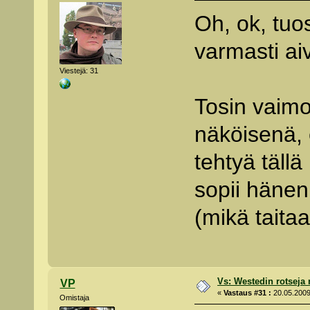
Oh, ok, tuo
varmasti ai
Viestejä: 31
Tosin vaimo
näköisenä, 
tehtyä tällä
sopii häne
(mikä taitaa 
Vs: Westedin rotseja
VP
«
Vastaus #31 :
20.05.2009
Omistaja