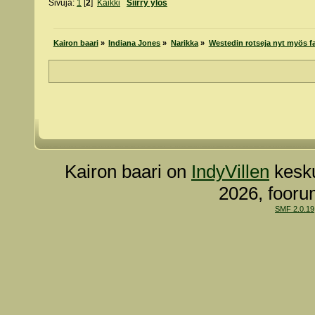
Sivuja:
1
[
2
]
Kaikki
Siirry ylös
Kairon baari
»
Indiana Jones
»
Narikka
»
Westedin rotseja nyt myös f
Kairon baari on
IndyVillen
kesku
2026, fooru
SMF 2.0.19