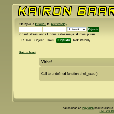
Ole hyvä ja
kirjaudu
tai
rekisteröidy
.
Kirjautuaksesi anna tunnus, salasana ja istuntosi pituus
Etusivu
Ohjeet
Haku
Kirjaudu
Rekisteröidy
Kairon baari
Virhe!
Call to undefined function shell_exec()
Kairon baari on
IndyVillen
keskustelualue.
SMF 2.0.19