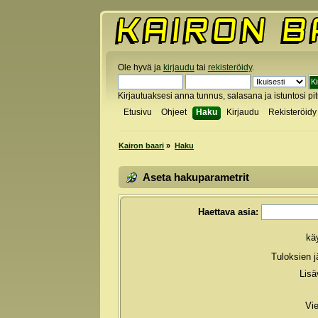
Ole hyvä ja
kirjaudu
tai
rekisteröidy
.
Kirjautuaksesi anna tunnus, salasana ja istuntosi pi
Etusivu
Ohjeet
Haku
Kirjaudu
Rekisteröidy
Kairon baari
»
Haku
Aseta hakuparametrit
Haettava asia:
käy
Tuloksien j
Lisä
Vie