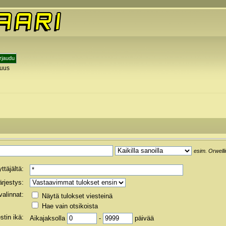
tuus
esim.
Orwelli
ttäjältä:
ärjestys:
valinnat:
Näytä tulokset viesteinä
Hae vain otsikoista
stin ikä:
Aikajaksolla
-
päivää