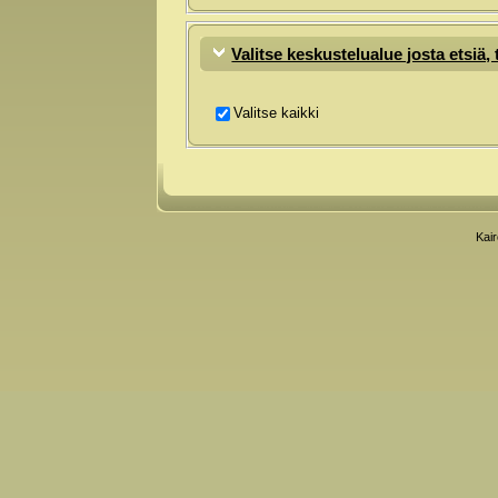
Valitse keskustelualue josta etsiä, t
Valitse kaikki
Kai