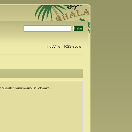
IndyVille
RSS-syöte
n "Eläinten vallankumous" -elokuva