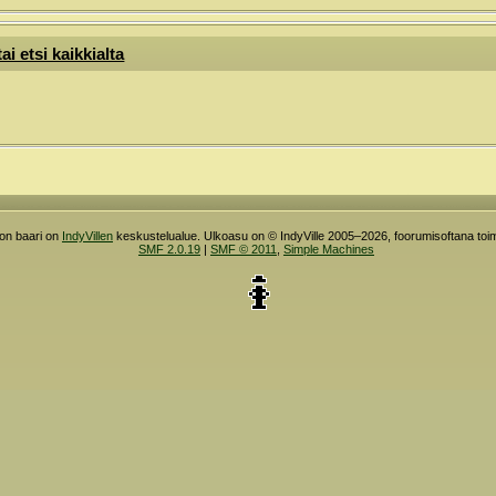
ai etsi kaikkialta
ron baari on
IndyVillen
keskustelualue. Ulkoasu on © IndyVille 2005–2026, foorumisoftana toim
SMF 2.0.19
|
SMF © 2011
,
Simple Machines