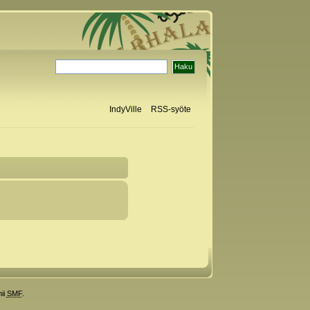
IndyVille
RSS-syöte
ii
SMF
.