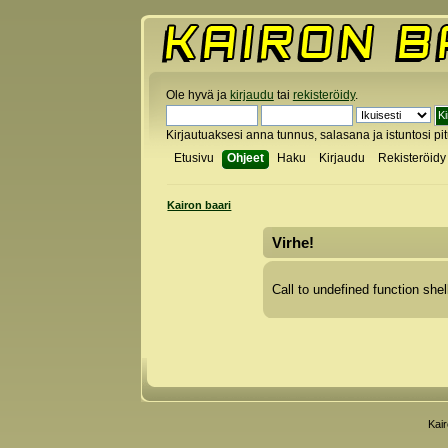
Ole hyvä ja
kirjaudu
tai
rekisteröidy
.
Kirjautuaksesi anna tunnus, salasana ja istuntosi pi
Etusivu
Ohjeet
Haku
Kirjaudu
Rekisteröidy
Kairon baari
Virhe!
Call to undefined function shel
Kai