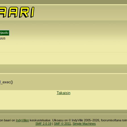
tuus
l_exec()
Takaisin
ron baari on
IndyVillen
keskustelualue. Ulkoasu on © IndyVille 2005–2026, foorumisoftana toim
SMF 2.0.19
|
SMF © 2011
,
Simple Machines