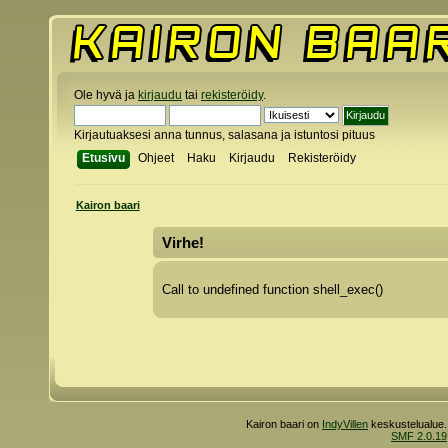
Ole hyvä ja
kirjaudu
tai
rekisteröidy
.
Kirjautuaksesi anna tunnus, salasana ja istuntosi pituus
Etusivu
Ohjeet
Haku
Kirjaudu
Rekisteröidy
Kairon baari
Virhe!
Call to undefined function shell_exec()
Kairon baari on
IndyVillen
keskustelualue.
SMF 2.0.19