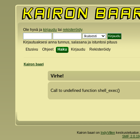
Ole hyvä ja
kirjaudu
tai
rekisteröidy
.
Kirjautuaksesi anna tunnus, salasana ja istuntosi pituus
Etusivu
Ohjeet
Haku
Kirjaudu
Rekisteröidy
Kairon baari
Virhe!
Call to undefined function shell_exec()
Kairon baari on
IndyVillen
keskustelualue.
SMF 2.0.19