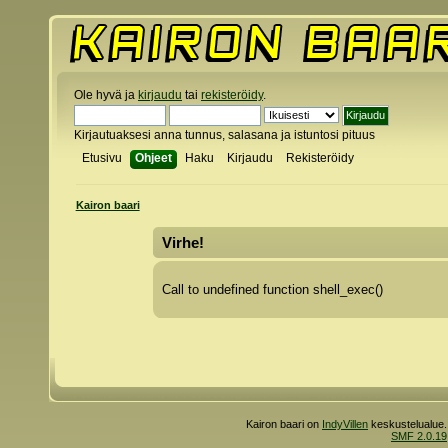
Ole hyvä ja
kirjaudu
tai
rekisteröidy
.
Kirjautuaksesi anna tunnus, salasana ja istuntosi pituus
Etusivu
Ohjeet
Haku
Kirjaudu
Rekisteröidy
Kairon baari
Virhe!
Call to undefined function shell_exec()
Kairon baari on
IndyVillen
keskustelualue.
SMF 2.0.19