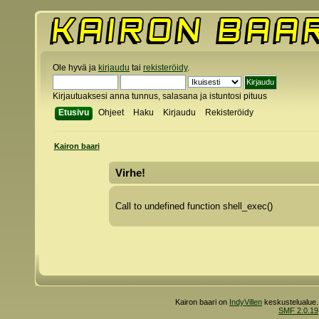
Ole hyvä ja
kirjaudu
tai
rekisteröidy
.
Kirjautuaksesi anna tunnus, salasana ja istuntosi pituus
Etusivu
Ohjeet
Haku
Kirjaudu
Rekisteröidy
Kairon baari
Virhe!
Call to undefined function shell_exec()
Kairon baari on
IndyVillen
keskustelualue.
SMF 2.0.19