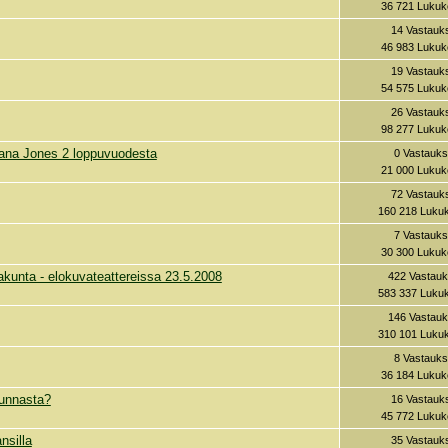
36 721 Lukuk
14 Vastauk
46 983 Lukuk
19 Vastauk
54 575 Lukuk
26 Vastauk
98 277 Lukuk
diana Jones 2 loppuvuodesta
0 Vastauks
21 000 Lukuk
72 Vastauk
160 218 Lukuk
7 Vastauks
30 300 Lukuk
ltakunta - elokuvateattereissa 23.5.2008
422 Vastauk
583 337 Lukuk
146 Vastauk
310 101 Lukuk
8 Vastauks
36 184 Lukuk
kunnasta?
16 Vastauk
45 772 Lukuk
nsilla
35 Vastauk