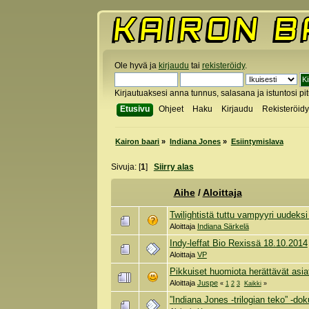
Ole hyvä ja
kirjaudu
tai
rekisteröidy
.
Kirjautuaksesi anna tunnus, salasana ja istuntosi pi
Etusivu
Ohjeet
Haku
Kirjaudu
Rekisteröid
Kairon baari
»
Indiana Jones
»
Esiintymislava
Sivuja: [
1
]
Siirry alas
Aihe
/
Aloittaja
Twilightistä tuttu vampyyri uudeks
Aloittaja
Indiana Särkelä
Indy-leffat Bio Rexissä 18.10.2014
Aloittaja
VP
Pikkuiset huomiota herättävät asia
Aloittaja
Juspe
«
1
2
3
Kaikki
»
”Indiana Jones -trilogian teko” -do