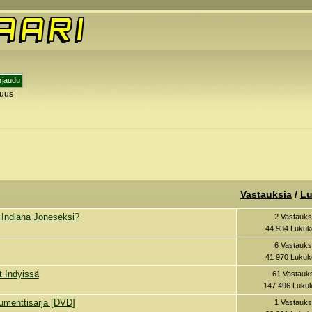
tuus
y
Vastauksia
/
Lu
i Indiana Joneseksi?
2 Vastauks
44 934 Lukuk
6 Vastauks
41 970 Lukuk
t Indyissä
61 Vastauk
147 496 Lukuk
kumenttisarja [DVD]
1 Vastauks