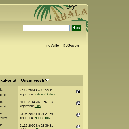
IndyVille
RSS-syöte
kukerrat
Uusin viesti
ia
27.12.2014 klo 19:59:11
kirjoittanut
Indiana Särkelä
errat
ia
30.11.2014 klo 01:45:13
kirjoittanut
Finn
errat
sia
08.05.2012 klo 21:27:36
kirjoittanut
Nubian boy
errat
ia
21.12.2010 klo 23:39:31