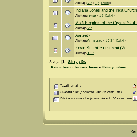
Aloittaja
VP
«
1
2
Kaikki
»
Indiana Jones and the Inca Church
Aloittaja
reksa
«
1
2
Kaikki
»
Mikä Kingdom of the Crystal Skull
Aloittaja
VP
Aarteet?
Aloittaja
Armistead
«
1
2
3
4
Kaikki
»
Kevin Smithille uusi nimi (?)
Aloittaja
TKP
Sivuja: [
1
]
Siirry ylös
Kairon baari
»
Indiana Jones
»
Esiintymislava
Tavallinen aihe
Suosittu aihe (enemmän kuin 25 vastausta)
Erittäin suosittu aihe (enemmän kuin 50 vastausta)
Kai