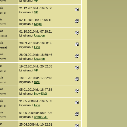
kirjoittanut
VP
errat
sia
21.12.2010 klo 19:05:50
kirjoittanut
VP
errat
ia
02.11.2010 klo 15:58:11
kirjoittanut
Klage
errat
sia
01.10.2010 klo 07:29:11
kirjoittanut
Usapon
errat
sia
30.09.2010 klo 18:08:55
kirjoittanut
Finn
errat
sia
28.09.2010 klo 18:59:46
kirjoittanut
Usapon
errat
ia
19.02.2010 klo 20:32:53
kirjoittanut
VP
errat
sia
18.01.2010 klo 17:32:18
kirjoittanut
rare
errat
sia
05.01.2010 klo 18:47:58
kirjoittanut
Indy-jäbä
errat
sia
31.05.2009 klo 10:05:33
kirjoittanut
Finn
errat
sia
01.05.2009 klo 08:51:26
kirjoittanut
anttu3231
errat
ia
25.04.2009 klo 10:32:51