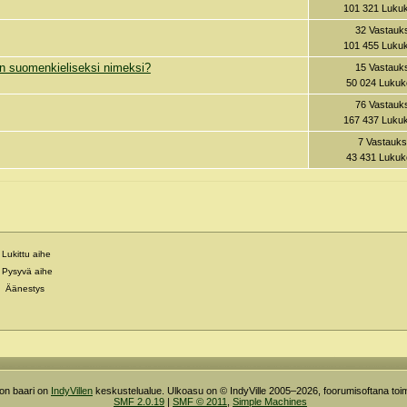
101 321 Lukuk
32 Vastauk
101 455 Lukuk
in suomenkieliseksi nimeksi?
15 Vastauk
50 024 Lukuk
76 Vastauk
167 437 Lukuk
7 Vastauks
43 431 Lukuk
Lukittu aihe
Pysyvä aihe
Äänestys
ron baari on
IndyVillen
keskustelualue. Ulkoasu on © IndyVille 2005–2026, foorumisoftana toim
SMF 2.0.19
|
SMF © 2011
,
Simple Machines