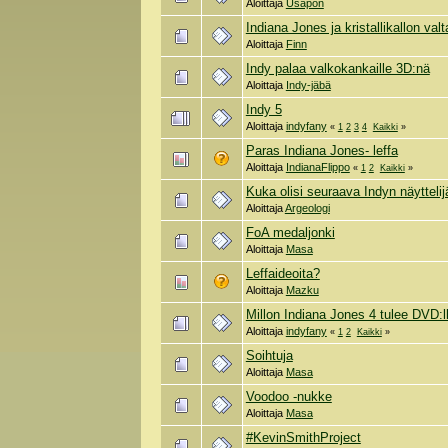
Aloittaja
Usapon
Indiana Jones ja kristallikallon valt
Aloittaja
Finn
Indy palaa valkokankaille 3D:nä
Aloittaja
Indy-jäbä
Indy 5
Aloittaja
indyfany
«
1
2
3
4
Kaikki
»
Paras Indiana Jones- leffa
Aloittaja
IndianaFlippo
«
1
2
Kaikki
»
Kuka olisi seuraava Indyn näyttelijä
Aloittaja
Argeologi
FoA medaljonki
Aloittaja
Masa
Leffaideoita?
Aloittaja
Mazku
Millon Indiana Jones 4 tulee DVD:l
Aloittaja
indyfany
«
1
2
Kaikki
»
Soihtuja
Aloittaja
Masa
Voodoo -nukke
Aloittaja
Masa
#KevinSmithProject