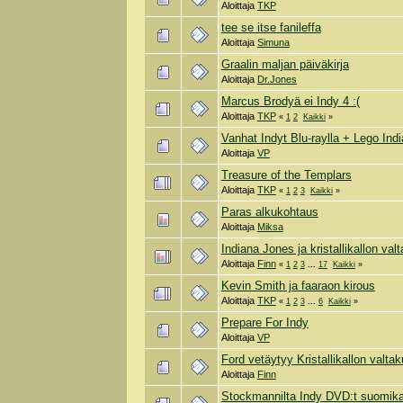
Aloittaja
TKP
tee se itse fanileffa
Aloittaja
Simuna
Graalin maljan päiväkirja
Aloittaja
Dr.Jones
Marcus Brodyä ei Indy 4 :(
Aloittaja
TKP
«
1
2
Kaikki
»
Vanhat Indyt Blu-raylla + Lego In
Aloittaja
VP
Treasure of the Templars
Aloittaja
TKP
«
1
2
3
Kaikki
»
Paras alkukohtaus
Aloittaja
Miksa
Indiana Jones ja kristallikallon va
Aloittaja
Finn
«
1
2
3
...
17
Kaikki
»
Kevin Smith ja faaraon kirous
Aloittaja
TKP
«
1
2
3
...
6
Kaikki
»
Prepare For Indy
Aloittaja
VP
Ford vetäytyy Kristallikallon valta
Aloittaja
Finn
Stockmannilta Indy DVD:t suomika