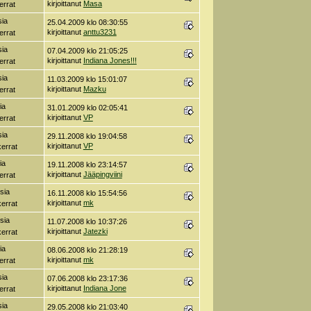
kirjoittanut
Masa
errat
sia
25.04.2009 klo 08:30:55
kirjoittanut
anttu3231
errat
sia
07.04.2009 klo 21:05:25
kirjoittanut
Indiana Jones!!!
errat
sia
11.03.2009 klo 15:01:07
kirjoittanut
Mazku
errat
ia
31.01.2009 klo 02:05:41
kirjoittanut
VP
errat
sia
29.11.2008 klo 19:04:58
kirjoittanut
VP
errat
ia
19.11.2008 klo 23:14:57
kirjoittanut
Jääpingviini
errat
sia
16.11.2008 klo 15:54:56
kirjoittanut
mk
errat
sia
11.07.2008 klo 10:37:26
kirjoittanut
Jatezki
errat
ia
08.06.2008 klo 21:28:19
kirjoittanut
mk
errat
sia
07.06.2008 klo 23:17:36
kirjoittanut
Indiana Jone
errat
sia
29.05.2008 klo 21:03:40