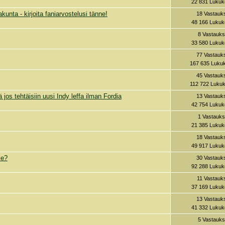
22 831 Lukuk
akunta - kirjoita faniarvostelusi tänne!
18 Vastauk
48 166 Lukuk
8 Vastauks
33 580 Lukuk
77 Vastauk
167 635 Lukuk
45 Vastauk
112 722 Lukuk
 jos tehtäisiin uusi Indy leffa ilman Fordia
13 Vastauk
42 754 Lukuk
1 Vastauks
21 385 Lukuk
18 Vastauk
49 917 Lukuk
le?
30 Vastauk
92 288 Lukuk
11 Vastauk
37 169 Lukuk
13 Vastauk
41 332 Lukuk
5 Vastauks