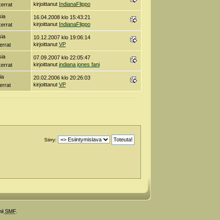
kirjoittanut
IndianaFlippo
errat
sia
16.04.2008 klo 15:43:21
kirjoittanut
IndianaFlippo
errat
sia
10.12.2007 klo 19:06:14
kirjoittanut
VP
errat
sia
07.09.2007 klo 22:05:47
kirjoittanut
indiana jones fani
errat
ia
20.02.2006 klo 20:26:03
kirjoittanut
VP
errat
Siirry:
ii
SMF
.