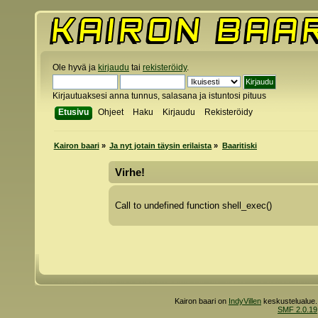
Ole hyvä ja
kirjaudu
tai
rekisteröidy
.
Kirjautuaksesi anna tunnus, salasana ja istuntosi pituus
Etusivu
Ohjeet
Haku
Kirjaudu
Rekisteröidy
Kairon baari
»
Ja nyt jotain täysin erilaista
»
Baaritiski
Virhe!
Call to undefined function shell_exec()
Kairon baari on
IndyVillen
keskustelualue.
SMF 2.0.19