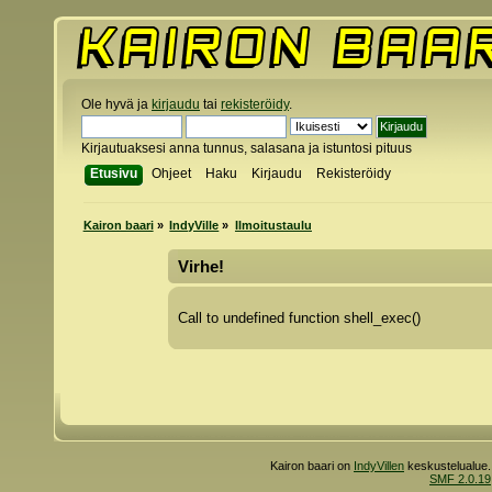
Ole hyvä ja
kirjaudu
tai
rekisteröidy
.
Kirjautuaksesi anna tunnus, salasana ja istuntosi pituus
Etusivu
Ohjeet
Haku
Kirjaudu
Rekisteröidy
Kairon baari
»
IndyVille
»
Ilmoitustaulu
Virhe!
Call to undefined function shell_exec()
Kairon baari on
IndyVillen
keskustelualue.
SMF 2.0.19