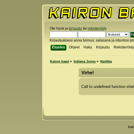
Ole hyvä ja
kirjaudu
tai
rekisteröidy
.
Kirjautuaksesi anna tunnus, salasana ja istuntosi pi
Etusivu
Ohjeet
Haku
Kirjaudu
Rekisteröid
Kairon baari
»
Indiana Jones
»
Narikka
Virhe!
Call to undefined function shel
Kai