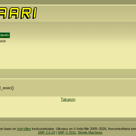
tuus
y
l_exec()
Takaisin
ron baari on
IndyVillen
keskustelualue. Ulkoasu on © IndyVille 2005–2026, foorumisoftana toim
SMF 2.0.19
|
SMF © 2011
,
Simple Machines