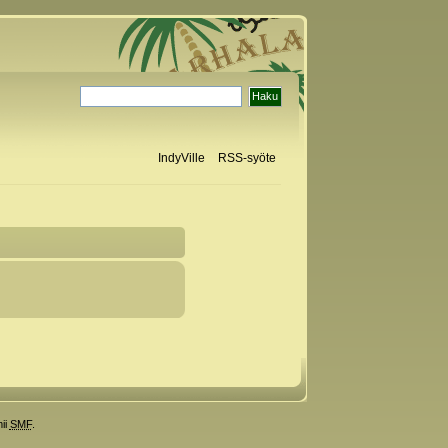
IndyVille
RSS-syöte
ii
SMF
.