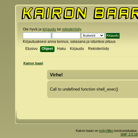
Ole hyvä ja
kirjaudu
tai
rekisteröidy
.
Kirjautuaksesi anna tunnus, salasana ja istuntosi pituus
Etusivu
Ohjeet
Haku
Kirjaudu
Rekisteröidy
Kairon baari
Virhe!
Call to undefined function shell_exec()
Kairon baari on
IndyVillen
keskustelualue.
SMF 2.0.19