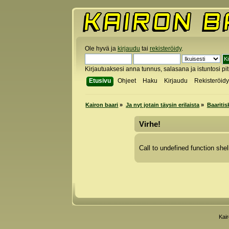
Ole hyvä ja
kirjaudu
tai
rekisteröidy
.
Kirjautuaksesi anna tunnus, salasana ja istuntosi pi
Etusivu
Ohjeet
Haku
Kirjaudu
Rekisteröid
Kairon baari
»
Ja nyt jotain täysin erilaista
»
Baaritis
Virhe!
Call to undefined function shel
Kai