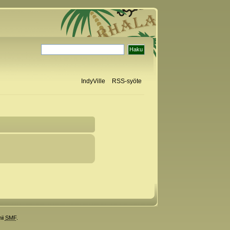
IndyVille
RSS-syöte
ii
SMF
.