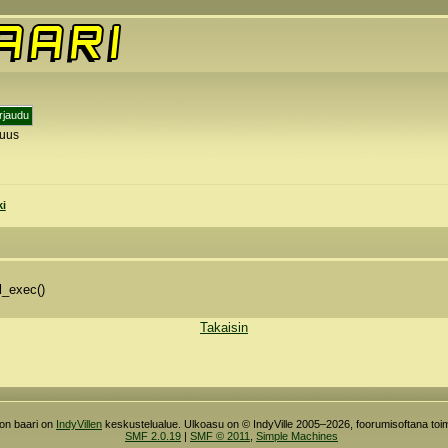
tuus
y
ki
l_exec()
Takaisin
ron baari on
IndyVillen
keskustelualue. Ulkoasu on © IndyVille 2005–2026, foorumisoftana toim
SMF 2.0.19
|
SMF © 2011
,
Simple Machines