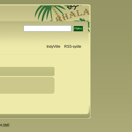
IndyVille
RSS-syöte
ii
SMF
.