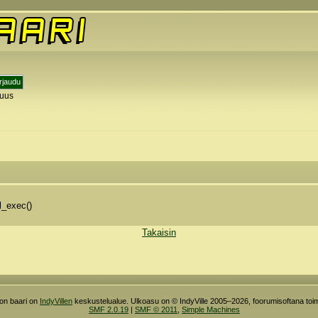
tuus
y
l_exec()
Takaisin
ron baari on
IndyVillen
keskustelualue. Ulkoasu on © IndyVille 2005–2026, foorumisoftana toim
SMF 2.0.19
|
SMF © 2011
,
Simple Machines