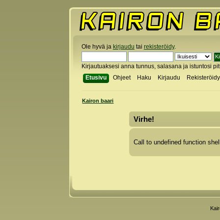
Ole hyvä ja
kirjaudu
tai
rekisteröidy
.
Kirjautuaksesi anna tunnus, salasana ja istuntosi pi
Etusivu
Ohjeet
Haku
Kirjaudu
Rekisteröid
Kairon baari
Virhe!
Call to undefined function shel
Kai