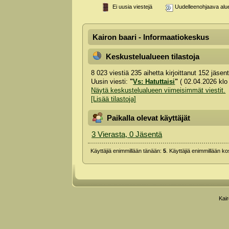
Ei uusia viestejä
Uudelleenohjaava alu
Kairon baari - Informaatiokeskus
Keskustelualueen tilastoja
8 023 viestiä 235 aihetta kirjoittanut 152 jäse
Uusin viesti:
"
Vs: Hatuttaisi
"
( 02.04.2026 klo
Näytä keskustelualueen viimeisimmät viestit.
[Lisää tilastoja]
Paikalla olevat käyttäjät
3 Vierasta, 0 Jäsentä
Käyttäjiä enimmillään tänään:
5
. Käyttäjiä enimmillään k
Kai