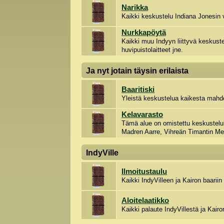
Narikka
Kaikki keskustelu Indiana Jonesin 
Nurkkapöytä
Kaikki muu Indyyn liittyvä keskustel
huvipuistolaitteet jne.
Ja nyt jotain täysin erilaista
Baaritiski
Yleistä keskustelua kaikesta mahdo
Kelavarasto
Tämä alue on omistettu keskustelull
Madren Aarre, Vihreän Timantin Me
IndyVille
Ilmoitustaulu
Kaikki IndyVilleen ja Kairon baariin l
Aloitelaatikko
Kaikki palaute IndyVillestä ja Kairo