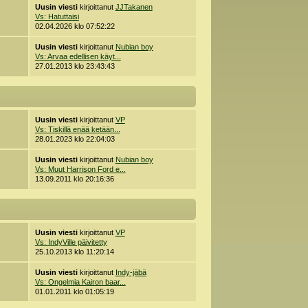
Uusin viesti
kirjoittanut
JJTakanen
Vs: Hatuttaisi
02.04.2026 klo 07:52:22
Uusin viesti
kirjoittanut
Nubian boy
Vs: Arvaa edellisen käyt...
27.01.2013 klo 23:43:43
Uusin viesti
kirjoittanut
VP
Vs: Tiskillä enää ketään...
28.01.2023 klo 22:04:03
Uusin viesti
kirjoittanut
Nubian boy
Vs: Muut Harrison Ford e...
13.09.2011 klo 20:16:36
Uusin viesti
kirjoittanut
VP
Vs: IndyVille päivitetty
25.10.2013 klo 11:20:14
Uusin viesti
kirjoittanut
Indy-jäbä
Vs: Ongelmia Kairon baar...
01.01.2011 klo 01:05:19