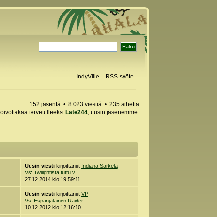
IndyVille
RSS-syöte
152 jäsentä • 8 023 viestiä • 235 aihetta
Toivottakaa tervetulleeksi
Late244
, uusin jäsenemme.
Uusin viesti
kirjoittanut
Indiana Särkelä
Vs: Twilightistä tuttu v...
27.12.2014 klo 19:59:11
Uusin viesti
kirjoittanut
VP
Vs: Espanjalainen Raider...
10.12.2012 klo 12:16:10