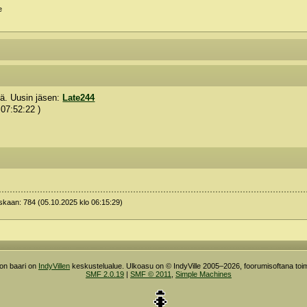
e
ntä. Uusin jäsen:
Late244
 07:52:22 )
oskaan: 784 (05.10.2025 klo 06:15:29)
ron baari on
IndyVillen
keskustelualue. Ulkoasu on © IndyVille 2005–2026, foorumisoftana toim
SMF 2.0.19
|
SMF © 2011
,
Simple Machines