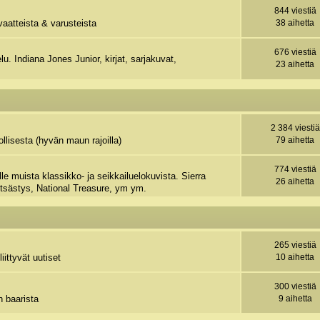
844 viestiä
vaatteista & varusteista
38 aihetta
676 viestiä
u. Indiana Jones Junior, kirjat, sarjakuvat,
23 aihetta
2 384 viestiä
llisesta (hyvän maun rajoilla)
79 aihetta
774 viestiä
e muista klassikko- ja seikkailuelokuvista. Sierra
26 aihetta
tsästys, National Treasure, ym ym.
265 viestiä
iittyvät uutiset
10 aihetta
300 viestiä
n baarista
9 aihetta