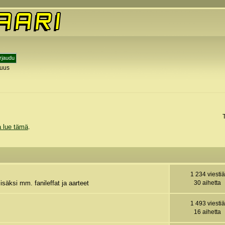
tuus
y
a lue tämä
.
1 234 viestiä
isäksi mm. fanileffat ja aarteet
30 aihetta
1 493 viestiä
16 aihetta