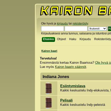
Ole hyvä ja
kirjaudu
tai
rekisteröidy
.
Kirjautuaksesi anna tunnus, salasana ja istuntosi pi
Etusivu
Ohjeet
Haku
Kirjaudu
Rekisteröid
Kairon baari
Tervetuloa!
Ensimmäistä kertaa Kairon Baarissa?
Ole hyvä j
Lue myös
Kairon baarin säännöt
.
Indiana Jones
Esiintymislava
Kaikki keskustelu Indy-elokuvista, l
Pelisali
Kaikki keskustelu Indy-peleistä