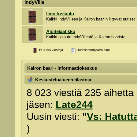
IndyVille
Ilmoitustaulu
Kaikki IndyVilleen ja Kairon baariin liittyvät uutiset
Aloitelaatikko
Kaikki palaute IndyVillestä ja Kairon baarista
Ei uusia viestejä
Uudelleenohjaava alue
Kairon baari - Informaatiokeskus
Keskustelualueen tilastoja
8 023 viestiä 235 aihetta 
jäsen:
Late244
Uusin viesti:
"
Vs: Hatutta
)