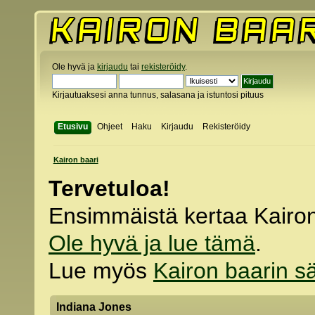
Ole hyvä ja
kirjaudu
tai
rekisteröidy
.
Kirjautuaksesi anna tunnus, salasana ja istuntosi pituus
Etusivu
Ohjeet
Haku
Kirjaudu
Rekisteröidy
Kairon baari
Tervetuloa!
Ensimmäistä kertaa Kairo
Ole hyvä ja lue tämä
.
Lue myös
Kairon baarin s
Indiana Jones