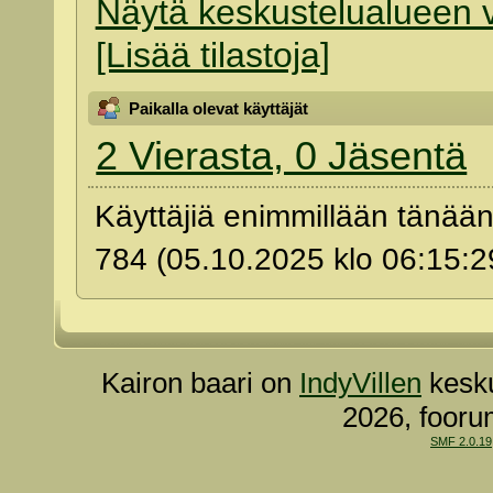
Näytä keskustelualueen v
[Lisää tilastoja]
Paikalla olevat käyttäjät
2 Vierasta, 0 Jäsentä
Käyttäjiä enimmillään tänää
784 (05.10.2025 klo 06:15:2
Kairon baari on
IndyVillen
kesku
2026, fooru
SMF 2.0.19