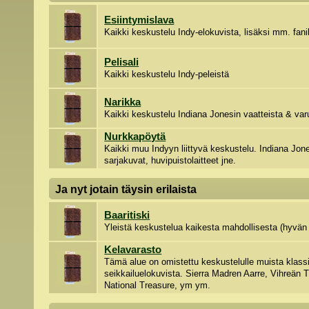
Esiintymislava
Kaikki keskustelu Indy-elokuvista, lisäksi mm. fanil
Pelisali
Kaikki keskustelu Indy-peleistä
Narikka
Kaikki keskustelu Indiana Jonesin vaatteista & var
Nurkkapöytä
Kaikki muu Indyyn liittyvä keskustelu. Indiana Jones
sarjakuvat, huvipuistolaitteet jne.
Ja nyt jotain täysin erilaista
Baaritiski
Yleistä keskustelua kaikesta mahdollisesta (hyvän 
Kelavarasto
Tämä alue on omistettu keskustelulle muista klassi
seikkailuelokuvista. Sierra Madren Aarre, Vihreän 
National Treasure, ym ym.