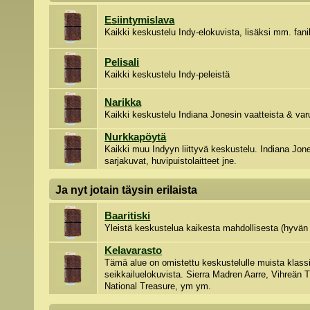
Esiintymislava
Kaikki keskustelu Indy-elokuvista, lisäksi mm. fanil
Pelisali
Kaikki keskustelu Indy-peleistä
Narikka
Kaikki keskustelu Indiana Jonesin vaatteista & var
Nurkkapöytä
Kaikki muu Indyyn liittyvä keskustelu. Indiana Jones
sarjakuvat, huvipuistolaitteet jne.
Ja nyt jotain täysin erilaista
Baaritiski
Yleistä keskustelua kaikesta mahdollisesta (hyvän 
Kelavarasto
Tämä alue on omistettu keskustelulle muista klassi
seikkailuelokuvista. Sierra Madren Aarre, Vihreän 
National Treasure, ym ym.