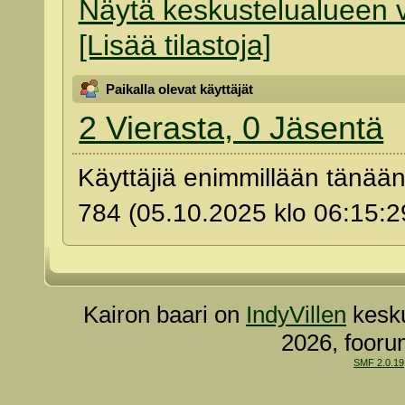
Näytä keskustelualueen v
[Lisää tilastoja]
Paikalla olevat käyttäjät
2 Vierasta, 0 Jäsentä
Käyttäjiä enimmillään tänää
784 (05.10.2025 klo 06:15:2
Kairon baari on
IndyVillen
kesku
2026, fooru
SMF 2.0.19