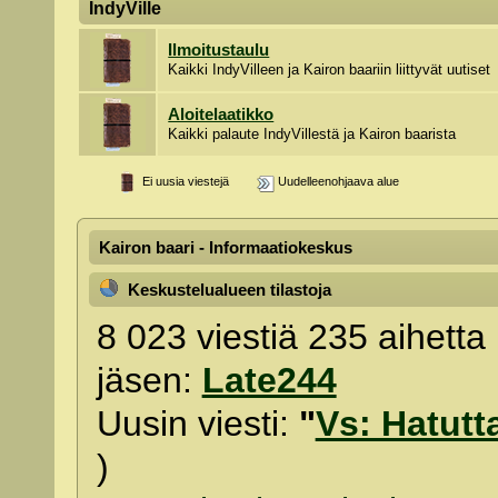
IndyVille
Ilmoitustaulu
Kaikki IndyVilleen ja Kairon baariin liittyvät uutiset
Aloitelaatikko
Kaikki palaute IndyVillestä ja Kairon baarista
Ei uusia viestejä
Uudelleenohjaava alue
Kairon baari - Informaatiokeskus
Keskustelualueen tilastoja
8 023 viestiä 235 aihetta 
jäsen:
Late244
Uusin viesti:
"
Vs: Hatutta
)