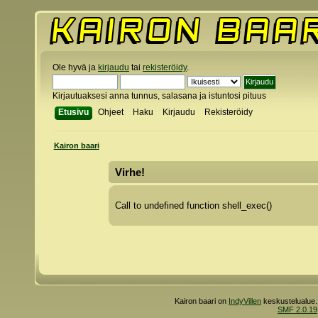
Ole hyvä ja
kirjaudu
tai
rekisteröidy
.
Kirjautuaksesi anna tunnus, salasana ja istuntosi pituus
Etusivu
Ohjeet
Haku
Kirjaudu
Rekisteröidy
Kairon baari
Virhe!
Call to undefined function shell_exec()
Kairon baari on
IndyVillen
keskustelualue.
SMF 2.0.19