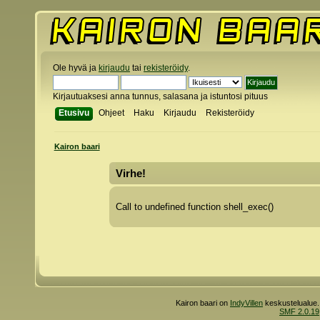
Ole hyvä ja
kirjaudu
tai
rekisteröidy
.
Kirjautuaksesi anna tunnus, salasana ja istuntosi pituus
Etusivu
Ohjeet
Haku
Kirjaudu
Rekisteröidy
Kairon baari
Virhe!
Call to undefined function shell_exec()
Kairon baari on
IndyVillen
keskustelualue.
SMF 2.0.19