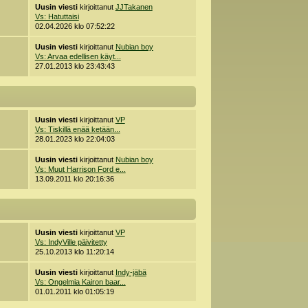
Uusin viesti
kirjoittanut
JJTakanen
Vs: Hatuttaisi
02.04.2026 klo 07:52:22
Uusin viesti
kirjoittanut
Nubian boy
Vs: Arvaa edellisen käyt...
27.01.2013 klo 23:43:43
Uusin viesti
kirjoittanut
VP
Vs: Tiskillä enää ketään...
28.01.2023 klo 22:04:03
Uusin viesti
kirjoittanut
Nubian boy
Vs: Muut Harrison Ford e...
13.09.2011 klo 20:16:36
Uusin viesti
kirjoittanut
VP
Vs: IndyVille päivitetty
25.10.2013 klo 11:20:14
Uusin viesti
kirjoittanut
Indy-jäbä
Vs: Ongelmia Kairon baar...
01.01.2011 klo 01:05:19