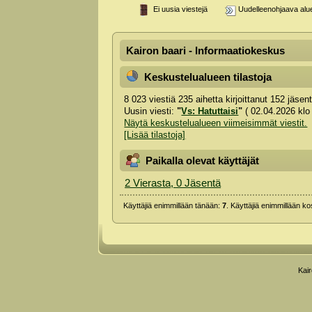
Ei uusia viestejä
Uudelleenohjaava alu
Kairon baari - Informaatiokeskus
Keskustelualueen tilastoja
8 023 viestiä 235 aihetta kirjoittanut 152 jäse
Uusin viesti:
"
Vs: Hatuttaisi
"
( 02.04.2026 klo
Näytä keskustelualueen viimeisimmät viestit.
[Lisää tilastoja]
Paikalla olevat käyttäjät
2 Vierasta, 0 Jäsentä
Käyttäjiä enimmillään tänään:
7
. Käyttäjiä enimmillään k
Kai