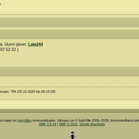
e
ntä. Uusin jäsen:
Late244
 07:52:22 )
oskaan: 784 (05.10.2025 klo 06:15:29)
ron baari on
IndyVillen
keskustelualue. Ulkoasu on © IndyVille 2005–2026, foorumisoftana toim
SMF 2.0.19
|
SMF © 2011
,
Simple Machines