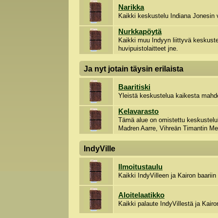
Narikka
Kaikki keskustelu Indiana Jonesin 
Nurkkapöytä
Kaikki muu Indyyn liittyvä keskustel
huvipuistolaitteet jne.
Ja nyt jotain täysin erilaista
Baaritiski
Yleistä keskustelua kaikesta mahdo
Kelavarasto
Tämä alue on omistettu keskustelull
Madren Aarre, Vihreän Timantin Me
IndyVille
Ilmoitustaulu
Kaikki IndyVilleen ja Kairon baariin l
Aloitelaatikko
Kaikki palaute IndyVillestä ja Kairo