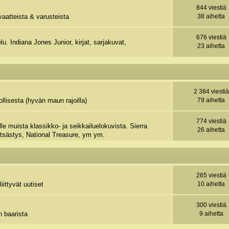
844 viestiä
vaatteista & varusteista
38 aihetta
676 viestiä
u. Indiana Jones Junior, kirjat, sarjakuvat,
23 aihetta
2 384 viestiä
llisesta (hyvän maun rajoilla)
79 aihetta
774 viestiä
e muista klassikko- ja seikkailuelokuvista. Sierra
26 aihetta
tsästys, National Treasure, ym ym.
265 viestiä
iittyvät uutiset
10 aihetta
300 viestiä
n baarista
9 aihetta