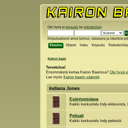
Ole hyvä ja
kirjaudu
tai
rekisteröidy
.
Kirjautuaksesi anna tunnus, salasana ja istuntosi pi
Etusivu
Ohjeet
Haku
Kirjaudu
Rekisteröid
Kairon baari
Tervetuloa!
Ensimmäistä kertaa Kairon Baarissa?
Ole hyvä j
Lue myös
Kairon baarin säännöt
.
Indiana Jones
Esiintymislava
Kaikki keskustelu Indy-elokuvista, l
Pelisali
Kaikki keskustelu Indy-peleistä