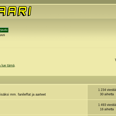
tuus
y
a lue tämä
.
1 234 viestiä
isäksi mm. fanileffat ja aarteet
30 aihetta
1 493 viestiä
16 aihetta