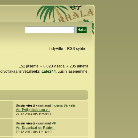
IndyVille
RSS-syöte
152 jäsentä • 8 023 viestiä • 235 aihetta
Toivottakaa tervetulleeksi
Late244
, uusin jäsenemme.
Uusin viesti
kirjoittanut
Indiana Särkelä
Vs: Twilightistä tuttu v...
27.12.2014 klo 19:59:11
Uusin viesti
kirjoittanut
VP
Vs: Espanjalainen Raider...
10.12.2012 klo 12:16:10