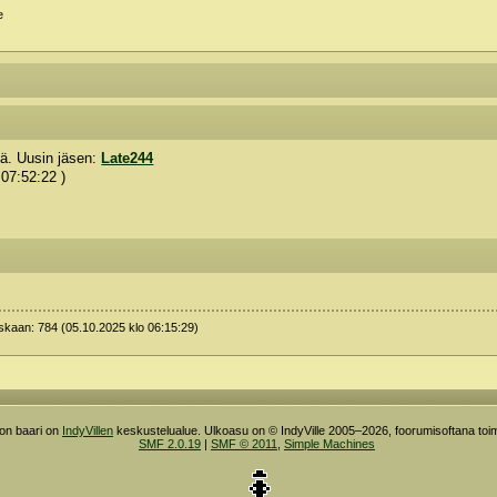
e
ntä. Uusin jäsen:
Late244
 07:52:22 )
oskaan: 784 (05.10.2025 klo 06:15:29)
ron baari on
IndyVillen
keskustelualue. Ulkoasu on © IndyVille 2005–2026, foorumisoftana toim
SMF 2.0.19
|
SMF © 2011
,
Simple Machines