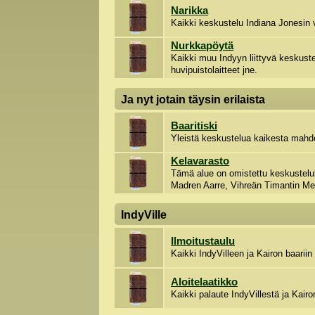
Narikka
Kaikki keskustelu Indiana Jonesin 
Nurkkapöytä
Kaikki muu Indyyn liittyvä keskustel
huvipuistolaitteet jne.
Ja nyt jotain täysin erilaista
Baaritiski
Yleistä keskustelua kaikesta mahdo
Kelavarasto
Tämä alue on omistettu keskustelull
Madren Aarre, Vihreän Timantin Me
IndyVille
Ilmoitustaulu
Kaikki IndyVilleen ja Kairon baariin l
Aloitelaatikko
Kaikki palaute IndyVillestä ja Kairo