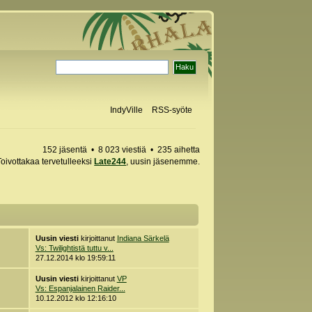
IndyVille
RSS-syöte
152 jäsentä • 8 023 viestiä • 235 aihetta
Toivottakaa tervetulleeksi
Late244
, uusin jäsenemme.
Uusin viesti
kirjoittanut
Indiana Särkelä
Vs: Twilightistä tuttu v...
27.12.2014 klo 19:59:11
Uusin viesti
kirjoittanut
VP
Vs: Espanjalainen Raider...
10.12.2012 klo 12:16:10