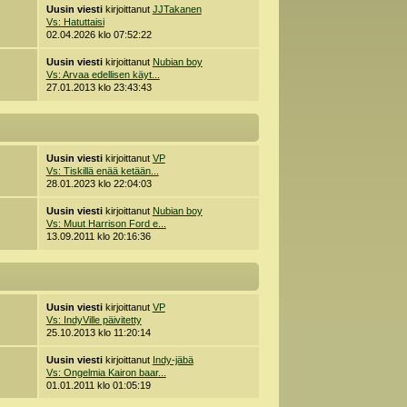
Uusin viesti
kirjoittanut
JJTakanen
Vs: Hatuttaisi
02.04.2026 klo 07:52:22
Uusin viesti
kirjoittanut
Nubian boy
Vs: Arvaa edellisen käyt...
27.01.2013 klo 23:43:43
Uusin viesti
kirjoittanut
VP
Vs: Tiskillä enää ketään...
28.01.2023 klo 22:04:03
Uusin viesti
kirjoittanut
Nubian boy
Vs: Muut Harrison Ford e...
13.09.2011 klo 20:16:36
Uusin viesti
kirjoittanut
VP
Vs: IndyVille päivitetty
25.10.2013 klo 11:20:14
Uusin viesti
kirjoittanut
Indy-jäbä
Vs: Ongelmia Kairon baar...
01.01.2011 klo 01:05:19