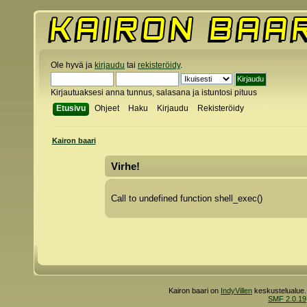
Ole hyvä ja
kirjaudu
tai
rekisteröidy
.
Kirjautuaksesi anna tunnus, salasana ja istuntosi pituus
Etusivu
Ohjeet
Haku
Kirjaudu
Rekisteröidy
Kairon baari
Virhe!
Call to undefined function shell_exec()
Kairon baari on
IndyVillen
keskustelualue.
SMF 2.0.19