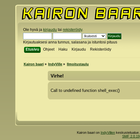
Ole hyvä ja
kirjaudu
tai
rekisteröidy
.
Kirjautuaksesi anna tunnus, salasana ja istuntosi pituus
Etusivu
Ohjeet
Haku
Kirjaudu
Rekisteröidy
Kairon baari
»
IndyVille
»
Ilmoitustaulu
Virhe!
Call to undefined function shell_exec()
Kairon baari on
IndyVillen
keskustelualue.
SMF 2.0.19