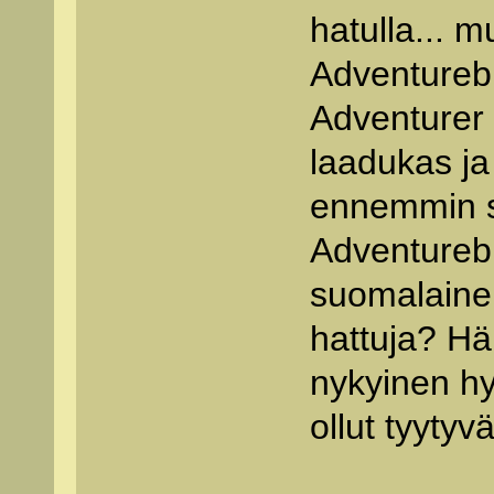
hatulla... m
Adventurebi
Adventurer 
laadukas ja
ennemmin si
Adventurebi
suomalainen
hattuja? H
nykyinen hy
ollut tyytyv