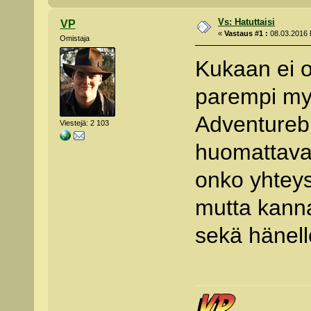
Vs: Hatuttaisi
VP
«
Vastaus #1 :
08.03.2016 k
Omistaja
Kukaan ei o
parempi my
Adventurebi
Viestejä: 2 103
huomattava
onko yhteys
mutta kanna
sekä hänell