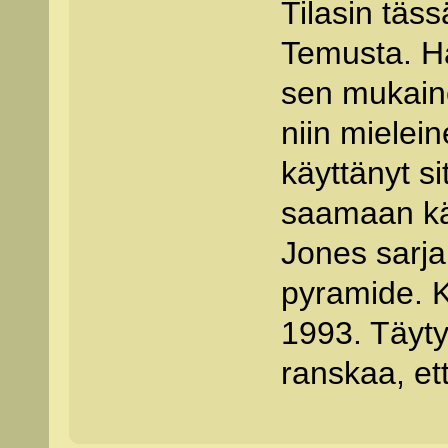
Tilasin täs
Temusta. Ha
sen mukaine
niin mielein
käyttänyt s
saamaan käs
Jones sarja
pyramide. K
1993. Täyty
ranskaa, et