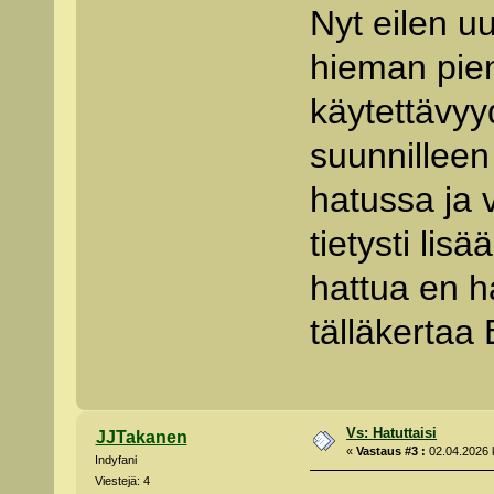
Nyt eilen uu
hieman pie
käytettävyy
suunnilleen
hatussa ja 
tietysti lis
hattua en h
tälläkertaa 
Vs: Hatuttaisi
JJTakanen
«
Vastaus #3 :
02.04.2026 k
Indyfani
Viestejä: 4