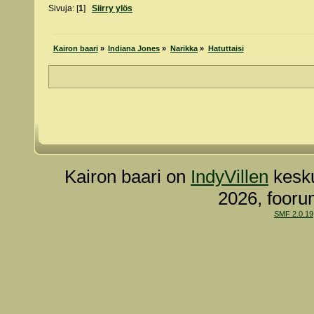
Sivuja: [
1
]
Siirry ylös
Kairon baari
»
Indiana Jones
»
Narikka
»
Hatuttaisi
Kairon baari on
IndyVillen
kesku
2026, fooru
SMF 2.0.19