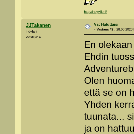
http://indyville.fi/
Vs: Hatuttaisi
JJTakanen
«
Vastaus #2 :
28.03.2023 k
Indyfani
Viestejä: 4
En olekaan 
Ehdin tuoss
Adventurebi
Olen huoma
että se on 
Yhden kerra
tuunata... 
ja on hattuu