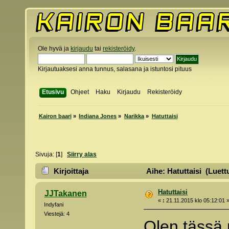
Ole hyvä ja
kirjaudu
tai
rekisteröidy
.
Kirjautuaksesi anna tunnus, salasana ja istuntosi pituus
Etusivu
Ohjeet
Haku
Kirjaudu
Rekisteröidy
Kairon baari
»
Indiana Jones
»
Narikka
»
Hatuttaisi
Sivuja: [
1
]
Siirry alas
Kirjoittaja
Aihe: Hatuttaisi (Luett
Hatuttaisi
JJTakanen
«
:
21.11.2015 klo 05:12:01 
Indyfani
Viestejä: 4
Olen tässä 