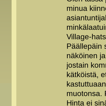
minua kiinno
asiantuntija
minkälaatui
Village-hat
Päällepäin 
näköinen ja
jostain kom
kätköistä, e
kastuttuaan
muotonsa. P
Hinta ei sin