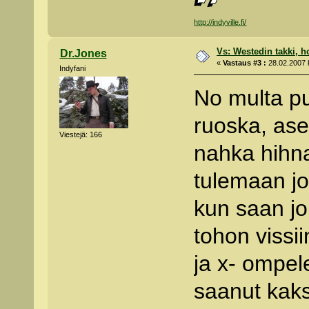
http://indyville.fi/
Vs: Westedin takki, h
Dr.Jones
«
Vastaus #3 :
28.02.2007 k
Indyfani
No multa pu
ruoska, ase
Viestejä: 166
nahka hih
tulemaan jo
kun saan j
tohon vissi
ja x- ompel
saanut kaks