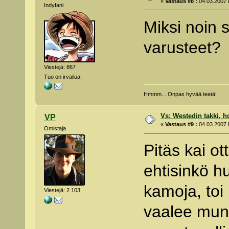
«
Vastaus #8 :
04.03.2007 k
Indyfani
Miksi noin 
varusteet?
Viestejä: 867
Tuo on irvailua.
Hmmm... Onpas hyvää teetä!
Vs: Westedin takki, h
VP
«
Vastaus #9 :
04.03.2007 k
Omistaja
Pitäs kai o
ehtisinkö 
kamoja, toi
Viestejä: 2 103
vaalee mun