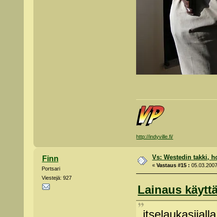
http://indyville.fi/
Vs: Westedin takki, h
Finn
«
Vastaus #15 :
05.03.2007
Portsari
Viestejä: 927
Lainaus käyttä
itselaukasijalla