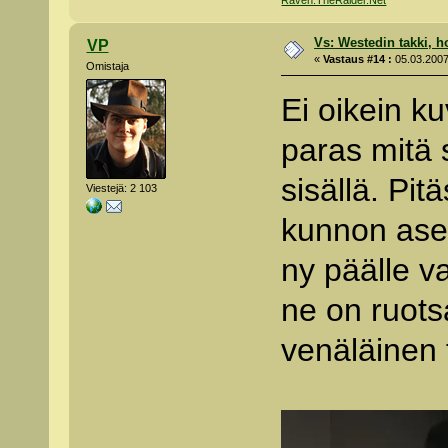
Vs: Westedin takki, h
VP
«
Vastaus #14 :
05.03.2007
Omistaja
Ei oikein k
paras mitä s
sisällä. Pi
Viestejä: 2 103
kunnon asev
ny päälle v
ne on ruots
venäläinen 