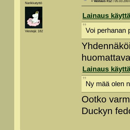
«
Vastaus #12 :
05.03.2007
Narikkatyttö
Lainaus käyttä
Voi perhanan p
Viestejä: 182
Yhdennäköis
huomattava.
Lainaus käyttä
Ny mää olen n
Ootko varm
Duckyn fed