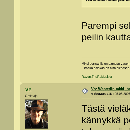
Parempi se
peilin kautt
Miksi portsarilla on pamppu vas
...koska asiakas on aina oikeassa
Raven.TheRaider.Net
Vs: Westedin takki, h
VP
«
Vastaus #16 :
05.03.2007
Omistaja
Tästä vieläk
kännykkä p