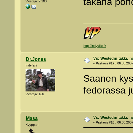
takana pön
Viestejä: 2 103
http://indyville.fi/
Vs: Westedin takki, h
Dr.Jones
«
Vastaus #17 :
06.03.2007
Indyfani
Saanen kysy
fedorassa j
Viestejä: 166
Vs: Westedin takki, h
Masa
«
Vastaus #18 :
06.03.2007
Kyyppari