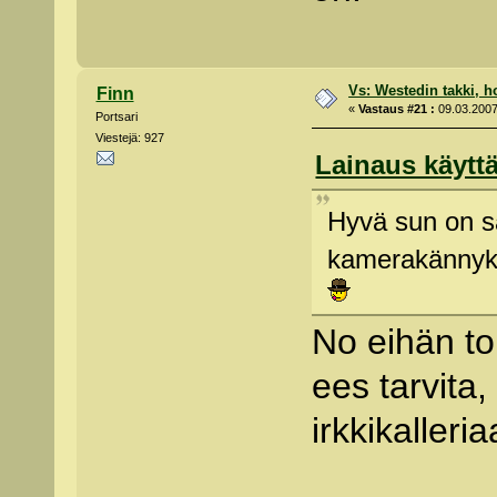
Vs: Westedin takki, h
Finn
«
Vastaus #21 :
09.03.2007
Portsari
Viestejä: 927
Lainaus käyttä
Hyvä sun on sa
kamerakännykk
No eihän t
ees tarvita,
irkkikalleria