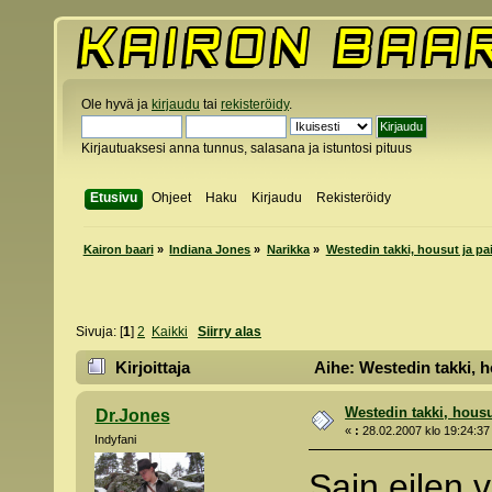
Ole hyvä ja
kirjaudu
tai
rekisteröidy
.
Kirjautuaksesi anna tunnus, salasana ja istuntosi pituus
Etusivu
Ohjeet
Haku
Kirjaudu
Rekisteröidy
Kairon baari
»
Indiana Jones
»
Narikka
»
Westedin takki, housut ja pa
Sivuja: [
1
]
2
Kaikki
Siirry alas
Kirjoittaja
Aihe: Westedin takki, h
Westedin takki, housu
Dr.Jones
«
:
28.02.2007 klo 19:24:37
Indyfani
Sain eilen v