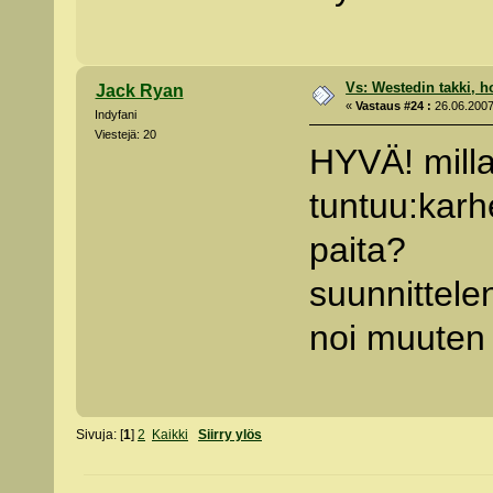
Vs: Westedin takki, h
Jack Ryan
«
Vastaus #24 :
26.06.2007
Indyfani
Viestejä: 20
HYVÄ! milla
tuntuu:karh
paita?
suunnittele
noi muuten 
Sivuja: [
1
]
2
Kaikki
Siirry ylös