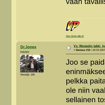
vaan tavalli
http://indyville.fi/
Vs: Westedin takki, h
Dr.Jones
«
Vastaus #10 :
04.03.2007
Indyfani
Joo se paid
eninmäkseen
Viestejä: 166
pelkka pait
ole niin vaa
sellainen to