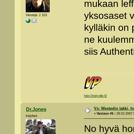
mukaan leff
yksosaset v
Viestejä: 2 103
kylläkin on
ne kuulemma
siis Authen
http://indyville.fi/
Vs: Westedin takki, h
Dr.Jones
«
Vastaus #6 :
28.02.2007 k
Indyfani
No hyvä ho