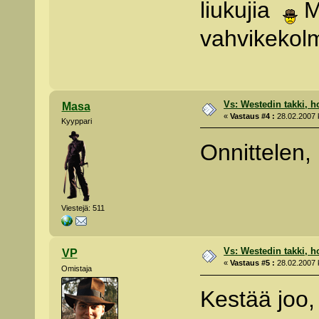
liukujia
Mu
vahvikekolm
Vs: Westedin takki, h
Masa
«
Vastaus #4 :
28.02.2007 k
Kyyppari
Onnittelen,
Viestejä: 511
Vs: Westedin takki, h
VP
«
Vastaus #5 :
28.02.2007 k
Omistaja
Kestää joo, 