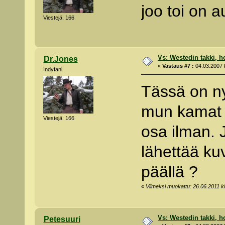
joo toi on 
Viestejä: 166
Vs: Westedin takki, h
Dr.Jones
«
Vastaus #7 :
04.03.2007 k
Indyfani
Tässä on ny
mun kamat p
Viestejä: 166
osa ilman. 
lähettää ku
päällä ?
«
Viimeksi muokattu: 26.06.2011 kl
Vs: Westedin takki, h
Petesuuri