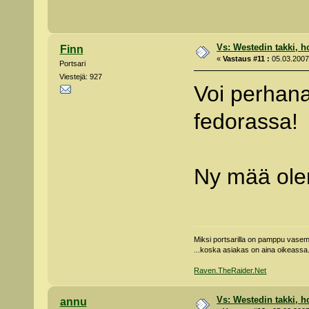
Vs: Westedin takki, h
Finn
«
Vastaus #11 :
05.03.2007 
Portsari
Viestejä: 927
Voi perhana
fedorassa!
Ny mää ole
Miksi portsarilla on pamppu vas
...koska asiakas on aina oikeassa
Raven.TheRaider.Net
Vs: Westedin takki, h
annu