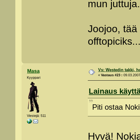
mun juttuja
Joojoo, tää
offtopiciks..
Vs: Westedin takki, h
Masa
«
Vastaus #23 :
09.03.2007
Kyyppari
Lainaus käyttä
Piti ostaa Nok
Viestejä: 511
Hyvä! Nokia