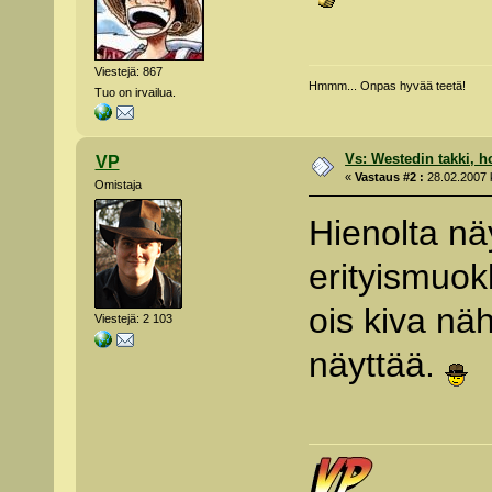
Viestejä: 867
Hmmm... Onpas hyvää teetä!
Tuo on irvailua.
Vs: Westedin takki, h
VP
«
Vastaus #2 :
28.02.2007 k
Omistaja
Hienolta nä
erityismuokk
ois kiva nä
Viestejä: 2 103
näyttää.