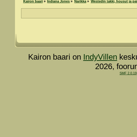
Kairon baari
»
Indiana Jones
»
Narikka
»
Westedin takki, housut ja pa
Kairon baari on
IndyVillen
kesku
2026, fooru
SMF 2.0.19