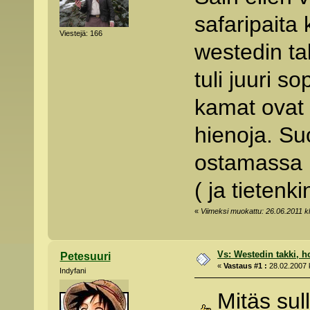
safaripaita 
Viestejä: 166
westedin ta
tuli juuri s
kamat ovat 
hienoja. Suo
ostamassa H
( ja tietenk
«
Viimeksi muokattu: 26.06.2011 kl
Vs: Westedin takki, h
Petesuuri
«
Vastaus #1 :
28.02.2007 k
Indyfani
Mitäs sull