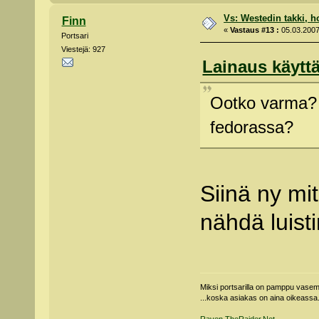
Vs: Westedin takki, h
Finn
«
Vastaus #13 :
05.03.2007 
Portsari
Viestejä: 927
Lainaus käyttä
Ootko varma? 
fedorassa?
Siinä ny mit
nähdä luisti
Miksi portsarilla on pamppu vas
...koska asiakas on aina oikeassa
Raven.TheRaider.Net