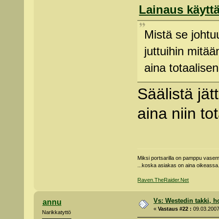
Lainaus käyttä
Mistä se johtu
juttuihin mitä
aina totaalis
Säälistä jä
aina niin t
Miksi portsarilla on pamppu vas
...koska asiakas on aina oikeassa
Raven.TheRaider.Net
Vs: Westedin takki, h
annu
«
Vastaus #22 :
09.03.2007
Narikkatyttö