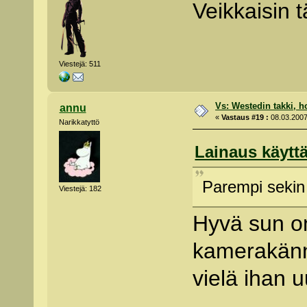
Veikkaisin t
Viestejä: 511
Vs: Westedin takki, h
annu
«
Vastaus #19 :
08.03.2007
Narikkatyttö
Lainaus käyttä
Parempi sekin 
Viestejä: 182
Hyvä sun on
kamerakänn
vielä ihan