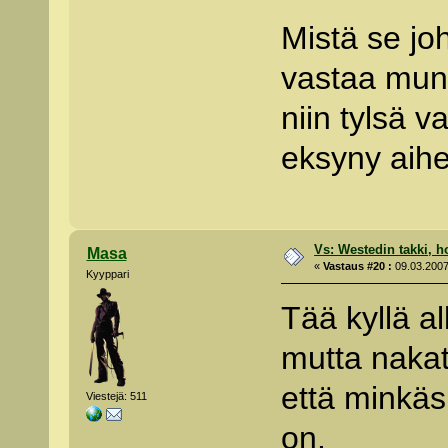
Mistä se joh
vastaa mun 
niin tylsä 
eksyny aih
Vs: Westedin takki, h
Masa
«
Vastaus #20 :
09.03.2007
Kyyppari
Tää kyllä a
mutta naka
että minkä
Viestejä: 511
on.