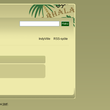
IndyVille
RSS-syöte
ii
SMF
.