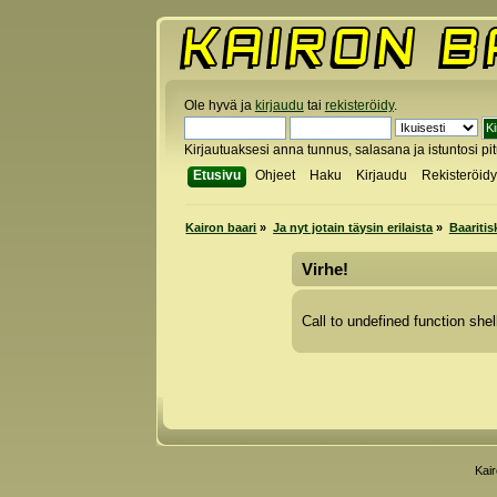
Ole hyvä ja
kirjaudu
tai
rekisteröidy
.
Kirjautuaksesi anna tunnus, salasana ja istuntosi pi
Etusivu
Ohjeet
Haku
Kirjaudu
Rekisteröid
Kairon baari
»
Ja nyt jotain täysin erilaista
»
Baaritis
Virhe!
Call to undefined function shel
Kai