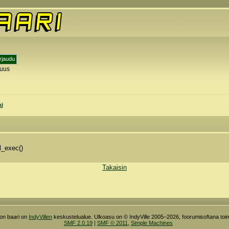
tuus
y
ki
l_exec()
Takaisin
ron baari on
IndyVillen
keskustelualue. Ulkoasu on © IndyVille 2005–2026, foorumisoftana toim
SMF 2.0.19
|
SMF © 2011
,
Simple Machines